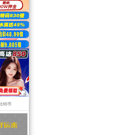
比特币
3
11
=
小
单