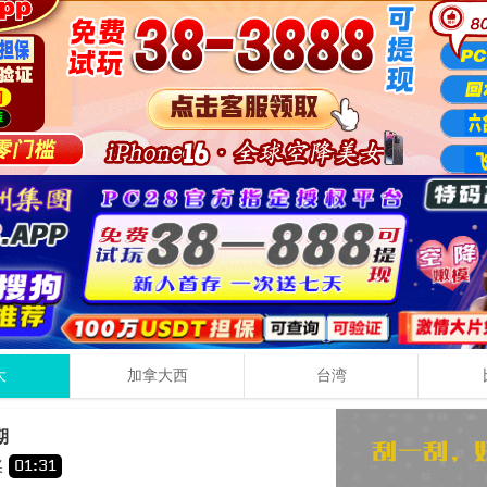
大
加拿大西
台湾
0
8
期
+
+
奖
01
:
31