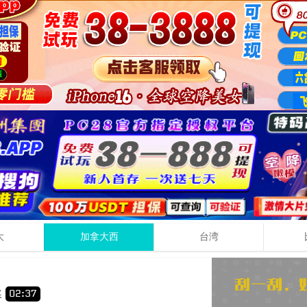
大
加拿大西
台湾
1
3
+
+
奖
02
:
36